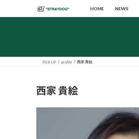
コ
ナ
HOME
NEWS
ン
ビ
テ
ゲ
ン
ー
ツ
シ
へ
ョ
ス
ン
キ
に
PICK UP
profile
西家 貴絵
ッ
移
プ
動
西家 貴絵