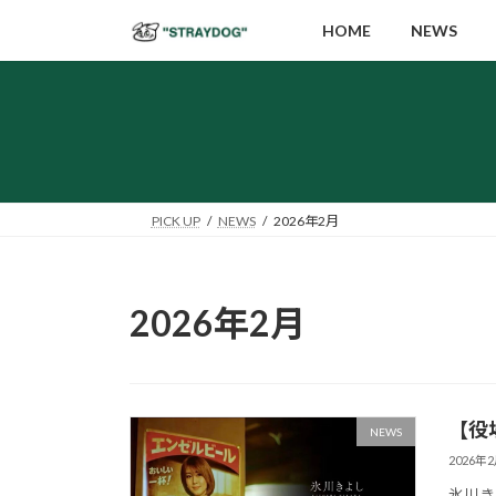
コ
ナ
HOME
NEWS
ン
ビ
テ
ゲ
ン
ー
ツ
シ
へ
ョ
ス
ン
キ
に
PICK UP
NEWS
2026年2月
ッ
移
プ
動
2026年2月
【役
NEWS
2026年
氷川き