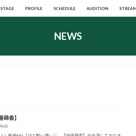
STAGE
PROFILE
SCHEDULE
AUDITION
STREA
NEWS
場萌香】
2月6日
よし新曲MV『ほど酔い酒』に、【役場萌香】が出演しておりま