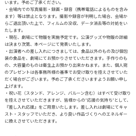
います。予めご了承ください。
・会場内での写真撮影・録画・録音（携帯電話によるものを含み
ます）等は禁止となります。撮影や録音が判明した場合、会場か
らご退出頂いた上で、フィルムの没収、データ消去等の対処をい
たします。
・現在、劇場にて物販を実施予定です。公演グッズや物販の詳細
は決まり次第、本ページにて発表いたします。
・出演者への差し入れにつきましては、食品以外のもの及び個包
装の食品を、劇場にてお預かりさせていただきます。手作りのも
の、大容量のものは衛生上お預かり出来かねます。また、個人宛
のプレゼントは各事務所様の基準でお受け取りを控えさせていた
だく場合がございます。予めご了承くださいますようお願い申し
上げます。
・祝い花（スタンド、アレンジ、バルーン含む）はすべて受け取り
を控えさせていただきますが、皆様からの“応援の気持ち”として、
『差し入れ応援』をご用意いたします。差し入れは劇場にてキャ
スト・スタッフでいただき、より良い作品づくりへのエネルギー
に換えさせていただきます。