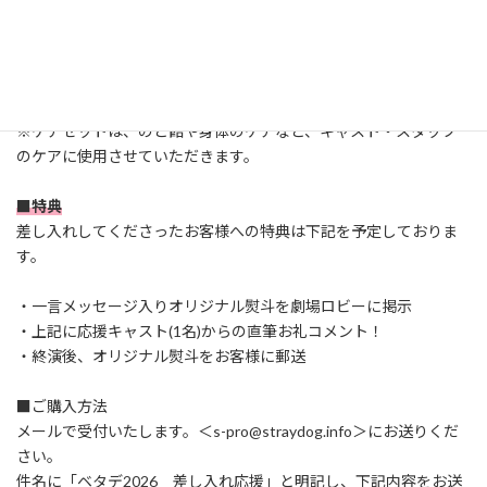
①ケアセットコース 3,000円
②ドリンクコース 8,000円
③軽食コース 20,000円
④お弁当コース 35,000円
※ケアセットは、のど飴や身体のケアなど、キャスト・スタッフ
のケアに使用させていただきます。
■特典
差し入れしてくださったお客様への特典は下記を予定しておりま
す。
・一言メッセージ入りオリジナル熨斗を劇場ロビーに掲示
・上記に応援キャスト(1名)からの直筆お礼コメント！
・終演後、オリジナル熨斗をお客様に郵送
■ご購入方法
メールで受付いたします。＜s-pro@straydog.info＞にお送りくだ
さい。
件名に「ベタデ2026 差し入れ応援」と明記し、下記内容をお送