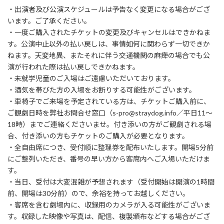
・出演者及び公演スケジュールは予告なく変更になる場合がござ
います。ご了承ください。
・一度ご購入されたチケットの変更及びキャンセルはできかねま
す。公演中止以外の払い戻しは、事情如何に関わらず一切できか
ねます。天変地異、またそれに伴う交通機関の麻痺の場合でも公
演が行われた際は払い戻しできかねます。
・未就学児童のご入場はご遠慮いただいております。
・酒気を帯びた方の入場をお断りする可能性がございます。
・車椅子でご来場を予定されている方は、チケットご購入前に、
ご観劇日時を弊社お問合せ窓口（s-pro@straydog.info／平日11～
18時）までご連絡くださいませ。付き添いの方がご観劇される場
合、付き添いの方もチケットのご購入が必要となります。
・全自由席につき、受付順に整理券を配布いたします。開場5分前
にご整列いただき、番号の早い方から客席内へご入場いただけま
す。
・当日、受付は大変混雑が予想されます（受付開始は開演の1時間
前、開場は30分前）ので、余裕を持ってお越しください。
・客席を含む劇場内に、収録用のカメラが入る可能性がございま
す。収録した映像や写真は、配信、複製頒布などする場合がござ