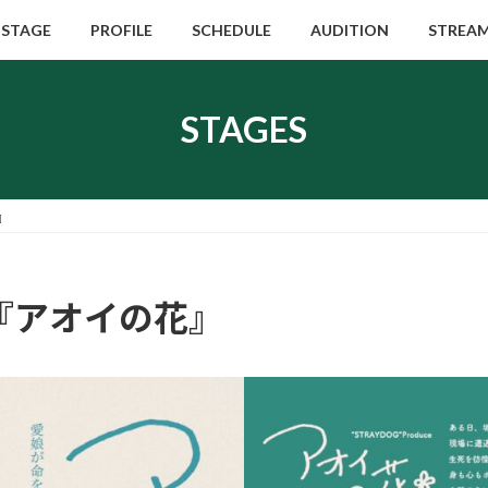
STAGE
PROFILE
SCHEDULE
AUDITION
STREA
STAGES
』
uce『アオイの花』