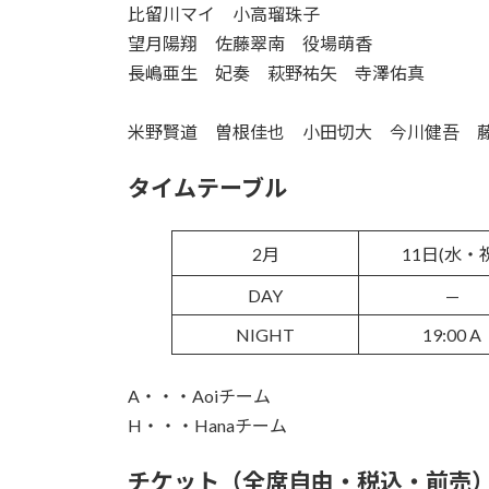
比留川マイ 小高瑠珠子
望月陽翔 佐藤翠南 役場萌香
長嶋亜生 妃奏 萩野祐矢 寺澤佑真
米野賢道 曽根佳也 小田切大 今川健吾 
タイムテーブル
2月
11日(水・
DAY
—
NIGHT
19:00 A
A・・・Aoiチーム
H・・・Hanaチーム
チケット（全席自由・税込・前売