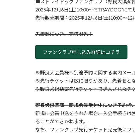
■ストレイドッグファンクラブ（野良犬倶楽
2025年12月6日(土)10:00〜“STRAYDOG”
先行販売期間：2025年12月6日(土)10:00～12月1
先着順につき、売切御免！
ファンクラブ申し込み詳細はコチラ
※野良犬会員様へ別途予約に関する案内メー
※先行チケットは数に限りがあり、先着順と
※野良犬倶楽部先行チケットで購入されたチケッ
野良犬倶楽部 新規会員受付中につき予約枠
新規に会員申込をされた場合、入会手続きは
ることができかねます。
なお、ファンクラブ先行チケット完売後にフ