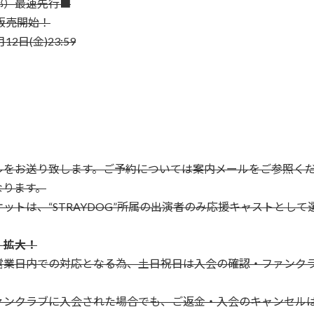
部）最速先行■
にて販売開始！
2日(金)23:59
ルをお送り致します。ご予約については案内メールをご参照く
なります。
トは、“STRAYDOG”所属の出演者のみ応援キャストとし
、拡大！
営業日内での対応となる為、土日祝日は入会の確認・ファンク
ァンクラブに入会された場合でも、ご返金・入会のキャンセル