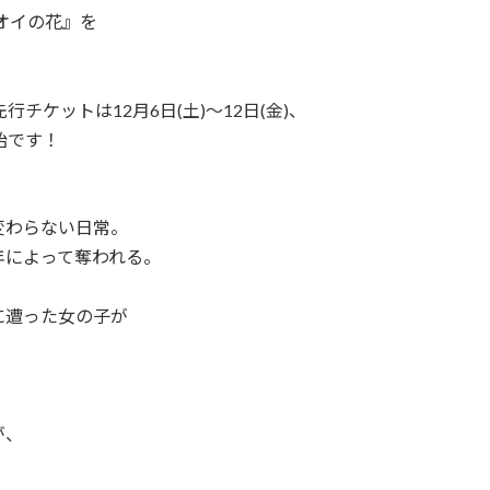
オイの花』を
行チケットは12月6日(土)～12日(金)、
開始です！
変わらない日常。
年によって奪われる。
に遭った女の子が
が、