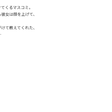
けてくるマスコミ。
も彼女は顔を上げて、
がけて教えてくれた、
─