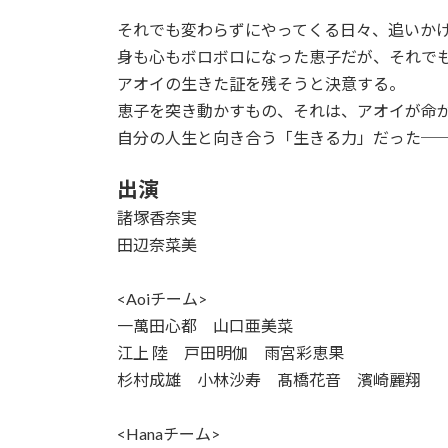
それでも変わらずにやってくる日々、追いか
身も心もボロボロになった恵子だが、それで
アオイの生きた証を残そうと決意する。
恵子を突き動かすもの、それは、アオイが命
自分の人生と向き合う「生きる力」だった─
出演
諸塚香奈実
田辺奈菜美
<Aoiチーム>
一萬田心都 山口亜美菜
江上 陸 戸田明伽 雨宮彩恵果
杉村成雄 小林沙寿 髙橋花音 濱崎麗翔
<Hanaチーム>