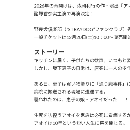
2026年の幕開けは、森岡利行の作・演出『ア
諸塚香奈実主演で再演決定！
野良犬倶楽部（“STRAYDOG”ファンクラブ）先
一般チケットは12月20日(土)10：00～販売
ストーリー
キッチンに届く、子供たちの歓声。いつもと
しかし、坂下恵子の日常は、唐突に一人の少
ある日、恵子は買い物帰りに「通り魔事件」
病院に搬送される現場に遭遇する。
襲われたのは、恵子の娘・アオイだった……！
生死を彷徨うアオイを家族は必死に看病する
アオイは10年という短い人生に幕を閉じる。