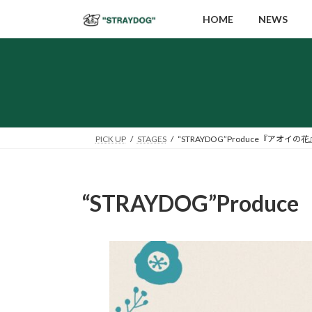
コ
ナ
HOME
NEWS
ン
ビ
テ
ゲ
ン
ー
ツ
シ
へ
ョ
ス
ン
キ
に
PICK UP
STAGES
“STRAYDOG”Produce『アオイの花
ッ
移
プ
動
“STRAYDOG”Prod