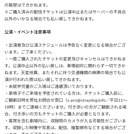
の振替はできかねます。
※ご購入済みの配信チケットは公演中止またはサーバーの不具合
以外のいかなる場合でも払い戻しできかねます。
公演・イベント注意事項
・出演者及び公演スケジュールは予告なく変更になる場合がござ
います。ご了承ください。
・一度ご購入されたチケットの変更及びキャンセルはできかねま
す。公演中止以外の払い戻しは、事情如何に関わらず一切できか
ねます。天変地異、またそれに伴う交通機関の麻痺の場合でも公
演が行われた際は払い戻しできかねます。
・未就学児童のご入場はご遠慮頂いております。
・車椅子でご来場を予定されている方は、チケットご購入前に、
ご観劇日時を弊社お問合せ窓口（s-pro@straydog.info／平日11～
18時）までご連絡くださいませ。付き添いの方がご観劇される場
合、付き添いの方もチケットのご購入が必要となります。
・客席を含む劇場内に、収録用のカメラが入る可能性がございま
す。収録した映像や写真は、配信、複製頒布などする場合がござ