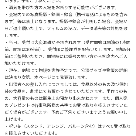
います。予めご了承ください。
・酒気を帯びた方の入場をお断りする可能性がございます。
・会場内での写真撮影・録画・録音（携帯電話によるものを含み
ます）等は禁止となります。撮影や録音が判明した場合、会場か
らご退出頂いた上で、フィルムの没収、データ消去等の対処を致
します。
・当日、受付は大変混雑が予想されます（受付開始は開演の1時間
前、開場は30分前）。受付順に整理券を配布いたします。開場5分
前にご整列いただき、開場時には番号の早い方から客席内へご入
場いただけます。
・現在、劇場にて物販を実施予定です。公演グッズや物販の詳細
は決まり次第、本ページにて発表致します。
・出演者への差し入れにつきましては、食品以外のもの及び個包
装の食品を、劇場にてお預かりさせていただきます。手作りのも
の、大容量のものは衛生上お預かり出来かねます。また、個人宛
のプレゼントは各事務所様の基準でお受け取りを控えさせていた
だく場合がございます。予めご了承くださいますようお願い申し
上げます。
・祝い花（スタンド、アレンジ、バルーン含む）はすべて受け取り
を控えさせていただきます。