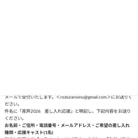
■販売期間
2026年5月18日(月) 〜6月1日(月)
■差し入れ種類
①ケアセットコース 5,000円
②ドリンクコース 8,000円
③軽食コース 25,000円
④お弁当コース 35,000円
※ケアセットは、のど飴や身体のケアなど、キャスト・スタッフ
のケアに使用させていただきます。
■ご購入方法
メールで受付いたします。＜roziuranoinu@gmail.com＞にお送りく
ださい。
件名に「産声2026 差し入れ応援」と明記し、下記内容をお送り
ください。
お名前・ご住所・電話番号・メールアドレス・ご希望の差し入れ
種類・応援キャスト(1名)